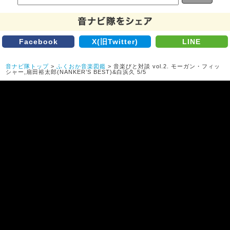
Facebook
X(旧Twitter)
LINE
音ナビ隊トップ
>
ふくおか音楽図鑑
> 音楽びと対談 vol.2. モーガン・フィッ
シャー,扇田裕太郎(NANKER’S BEST)&白浜久 5/5