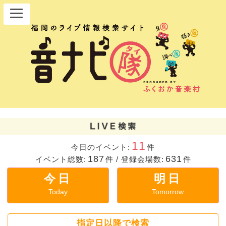
11
今日のイベント:
件
187
631
イベント総数:
件
/
登録会場数:
件
今日
明日
Today
Tomorrow
指定日以降で検索