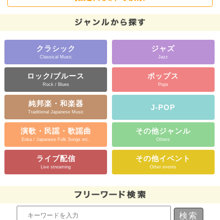
クラシック
ジャズ
Classical Music
Jazz
ロック/ブルース
ポップス
Rock / Blues
Pops
純邦楽・和楽器
J-POP
Traditional Japanese Music
演歌・民謡・歌謡曲
その他ジャンル
Enka / Japanese Folk Songs etc.
Others
ライブ配信
その他イベント
Live streaming
Other events