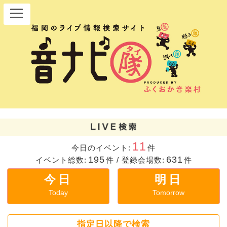
11
今日のイベント:
件
195
631
イベント総数:
件
/
登録会場数:
件
今日
明日
Today
Tomorrow
指定日以降で検索