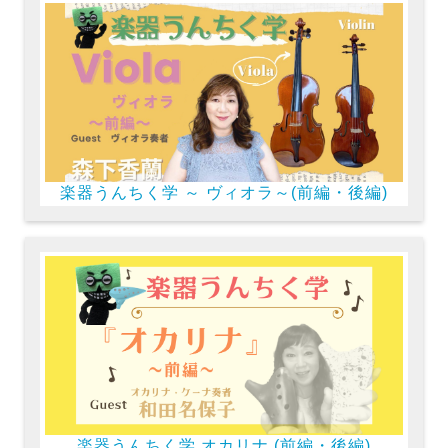
楽器うんちく学 ～ ヴィオラ～(前編・後編)
楽器うんちく学 オカリナ (前編・後編)