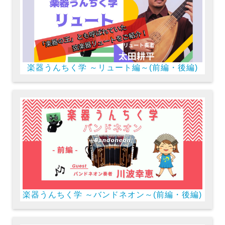
楽器うんちく学 ～リュート編～(前編・後編)
楽器うんちく学 ～バンドネオン～(前編・後編)