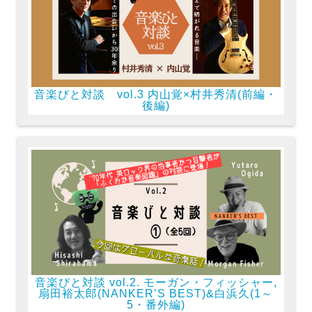
音楽びと対談 vol.3 内山覚×村井秀清(前編・
後編)
音楽びと対談 vol.2. モーガン・フィッシャー,
扇田裕太郎(NANKER’S BEST)&白浜久(1～
5・番外編)