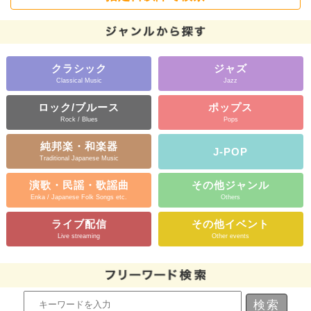
クラシック
ジャズ
Classical Music
Jazz
ロック/ブルース
ポップス
Rock / Blues
Pops
純邦楽・和楽器
J-POP
Traditional Japanese Music
演歌・民謡・歌謡曲
その他ジャンル
Enka / Japanese Folk Songs etc.
Others
ライブ配信
その他イベント
Live streaming
Other events