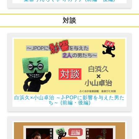
対談
白浜久×小山卓治 ～J-POPに影響を与えた男た
ち～ (前編・後編)