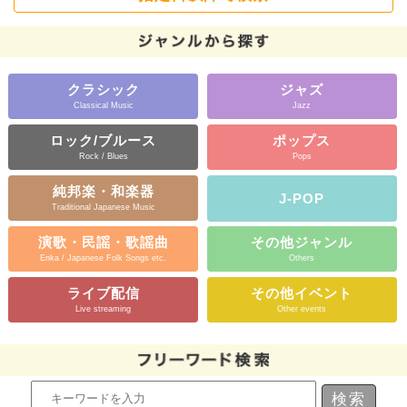
クラシック
ジャズ
Classical Music
Jazz
ロック/ブルース
ポップス
Rock / Blues
Pops
純邦楽・和楽器
J-POP
Traditional Japanese Music
演歌・民謡・歌謡曲
その他ジャンル
Enka / Japanese Folk Songs etc.
Others
ライブ配信
その他イベント
Live streaming
Other events