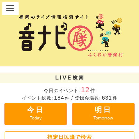
12
今日のイベント:
件
184
631
イベント総数:
件
/
登録会場数:
件
今日
明日
Today
Tomorrow
指定日以降で検索