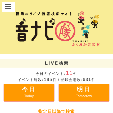
11
今日のイベント:
件
195
631
イベント総数:
件
/
登録会場数:
件
今日
明日
Today
Tomorrow
指定日以降で検索