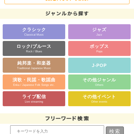
クラシック
ジャズ
Classical Music
Jazz
ロック/ブルース
ポップス
Rock / Blues
Pops
純邦楽・和楽器
J-POP
Traditional Japanese Music
演歌・民謡・歌謡曲
その他ジャンル
Enka / Japanese Folk Songs etc.
Others
ライブ配信
その他イベント
Live streaming
Other events