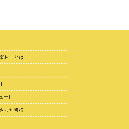
楽村」とは
]
ュー]
さった皆様