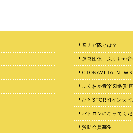
音ナビ隊とは？
運営団体「ふくおか音
OTONAVI-TAI NEWS
ふくおか音楽図鑑[動画
ひとSTORY[インタビ
パトロンになってくだ
賛助会員募集