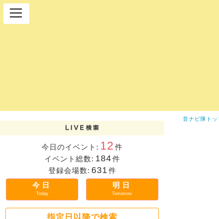
音ナビ隊トッ
12
今日のイベント:
件
184
イベント総数:
件
631
登録会場数:
件
今日
明日
Today
Tomorrow
指定日以降で検索