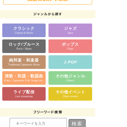
クラシック
ジャズ
Classical Music
Jazz
ロック/ブルース
ポップス
Rock / Blues
Pops
純邦楽・和楽器
J-POP
Traditional Japanese Music
演歌・民謡・歌謡曲
その他ジャンル
Enka / Japanese Folk Songs etc.
Others
ライブ配信
その他イベント
Live streaming
Other events