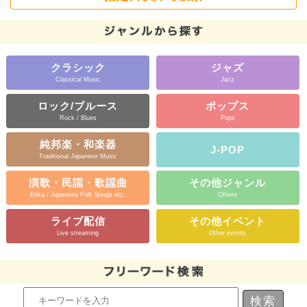
クラシック
ジャズ
Classical Music
Jazz
ロック/ブルース
ポップス
Rock / Blues
Pops
純邦楽・和楽器
J-POP
Traditional Japanese Music
演歌・民謡・歌謡曲
その他ジャンル
Enka / Japanese Folk Songs etc.
Others
ライブ配信
その他イベント
Live streaming
Other events