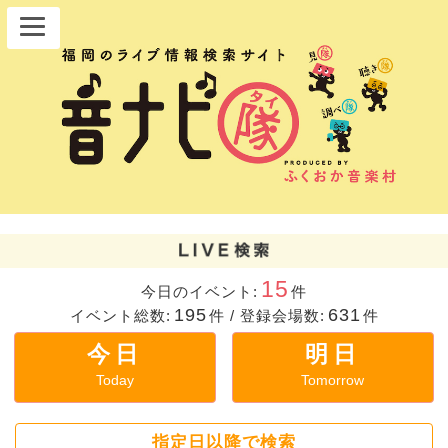
15
今日のイベント:
件
195
631
イベント総数:
件
/
登録会場数:
件
今日
明日
Today
Tomorrow
指定日以降で検索