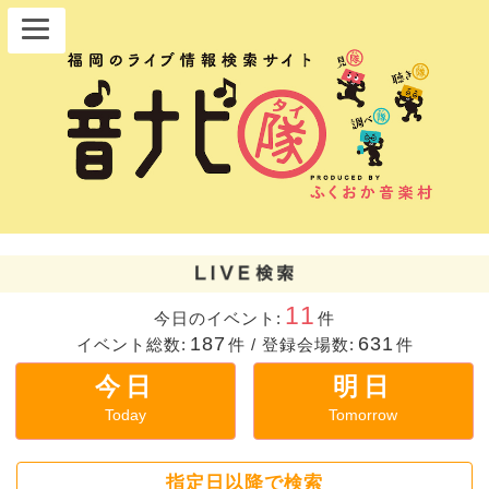
11
今日のイベント:
件
187
631
イベント総数:
件
/
登録会場数:
件
今日
明日
Today
Tomorrow
指定日以降で検索