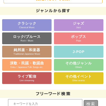
クラシック
ジャズ
Classical Music
Jazz
ロック/ブルース
ポップス
Rock / Blues
Pops
純邦楽・和楽器
J-POP
Traditional Japanese Music
演歌・民謡・歌謡曲
その他ジャンル
Enka / Japanese Folk Songs etc.
Others
ライブ配信
その他イベント
Live streaming
Other events