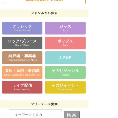
クラシック
ジャズ
Classical Music
Jazz
ロック/ブルース
ポップス
Rock / Blues
Pops
純邦楽・和楽器
J-POP
Traditional Japanese Music
演歌・民謡・歌謡曲
その他ジャンル
Enka / Japanese Folk Songs etc.
Others
ライブ配信
その他イベント
Live streaming
Other events