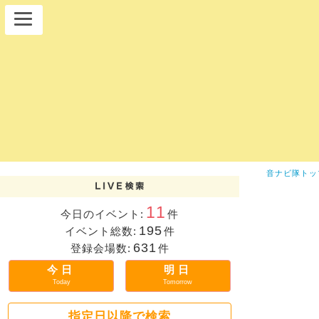
音ナビ隊トッ
11
今日のイベント:
件
195
イベント総数:
件
631
登録会場数:
件
今日
明日
Today
Tomorrow
指定日以降で検索