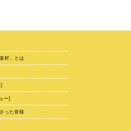
楽村」とは
]
ュー]
さった皆様