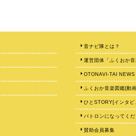
音ナビ隊とは？
運営団体「ふくおか音
OTONAVI-TAI NEWS
ふくおか音楽図鑑[動画
ひとSTORY[インタビ
パトロンになってくだ
賛助会員募集