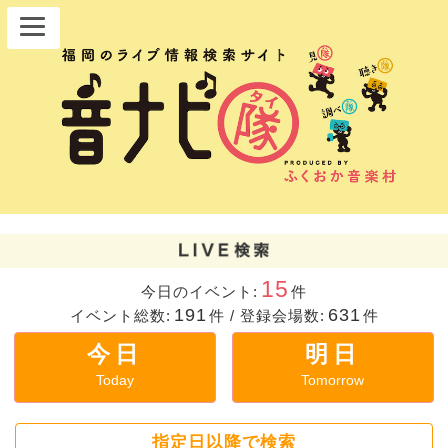
15
今日のイベント:
件
191
631
イベント総数:
件
/
登録会場数:
件
今日
明日
Today
Tomorrow
指定日以降で検索