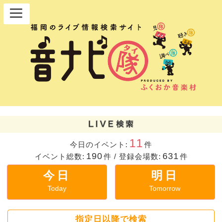
11
今日のイベント:
件
190
631
イベント総数:
件
/
登録会場数:
件
今日
明日
Today
Tomorrow
指定日以降で検索