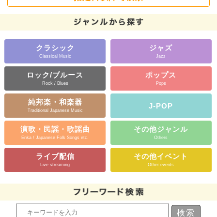
クラシック
ジャズ
Classical Music
Jazz
ロック/ブルース
ポップス
Rock / Blues
Pops
純邦楽・和楽器
J-POP
Traditional Japanese Music
演歌・民謡・歌謡曲
その他ジャンル
Enka / Japanese Folk Songs etc.
Others
ライブ配信
その他イベント
Live streaming
Other events