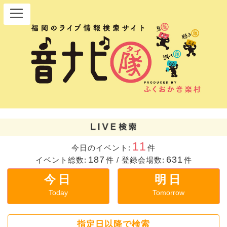
11
今日のイベント:
件
187
631
イベント総数:
件
/
登録会場数:
件
今日
明日
Today
Tomorrow
指定日以降で検索