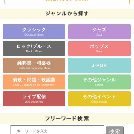
クラシック
ジャズ
Classical Music
Jazz
ロック/ブルース
ポップス
Rock / Blues
Pops
純邦楽・和楽器
J-POP
Traditional Japanese Music
演歌・民謡・歌謡曲
その他ジャンル
Enka / Japanese Folk Songs etc.
Others
ライブ配信
その他イベント
Live streaming
Other events