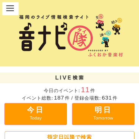
11
今日のイベント:
件
187
631
イベント総数:
件
/
登録会場数:
件
今日
明日
Today
Tomorrow
指定日以降で検索