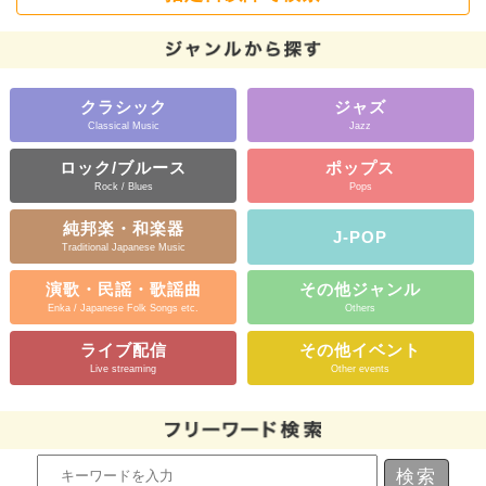
クラシック
ジャズ
Classical Music
Jazz
ロック/ブルース
ポップス
Rock / Blues
Pops
純邦楽・和楽器
J-POP
Traditional Japanese Music
演歌・民謡・歌謡曲
その他ジャンル
Enka / Japanese Folk Songs etc.
Others
ライブ配信
その他イベント
Live streaming
Other events