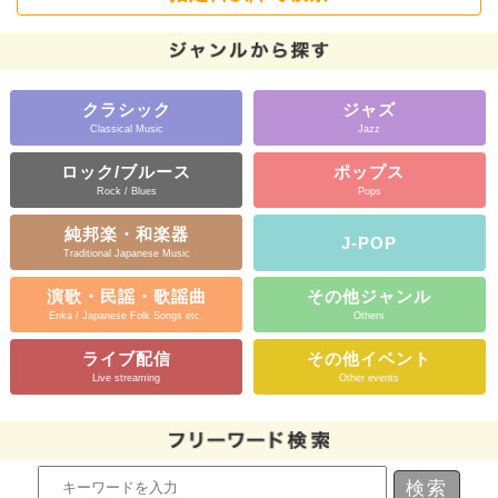
クラシック
ジャズ
Classical Music
Jazz
ロック/ブルース
ポップス
Rock / Blues
Pops
純邦楽・和楽器
J-POP
Traditional Japanese Music
演歌・民謡・歌謡曲
その他ジャンル
Enka / Japanese Folk Songs etc.
Others
ライブ配信
その他イベント
Live streaming
Other events