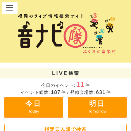
11
今日のイベント:
件
187
631
イベント総数:
件
/
登録会場数:
件
今日
明日
Today
Tomorrow
指定日以降で検索