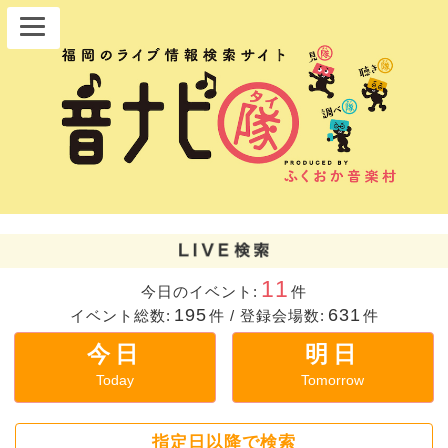
11
今日のイベント:
件
195
631
イベント総数:
件
/
登録会場数:
件
今日
明日
Today
Tomorrow
指定日以降で検索