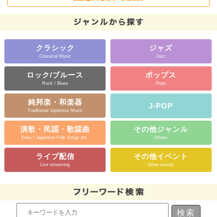
クラシック
ジャズ
Classical Music
Jazz
ロック/ブルース
ポップス
Rock / Blues
Pops
純邦楽・和楽器
J-POP
Traditional Japanese Music
演歌・民謡・歌謡曲
その他ジャンル
Enka / Japanese Folk Songs etc.
Others
ライブ配信
その他イベント
Live streaming
Other events