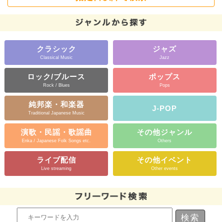
クラシック
ジャズ
Classical Music
Jazz
ロック/ブルース
ポップス
Rock / Blues
Pops
純邦楽・和楽器
J-POP
Traditional Japanese Music
演歌・民謡・歌謡曲
その他ジャンル
Enka / Japanese Folk Songs etc.
Others
ライブ配信
その他イベント
Live streaming
Other events