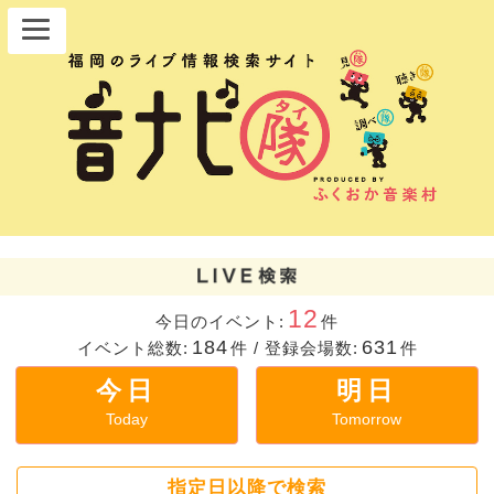
12
今日のイベント:
件
184
631
イベント総数:
件
/
登録会場数:
件
今日
明日
Today
Tomorrow
指定日以降で検索